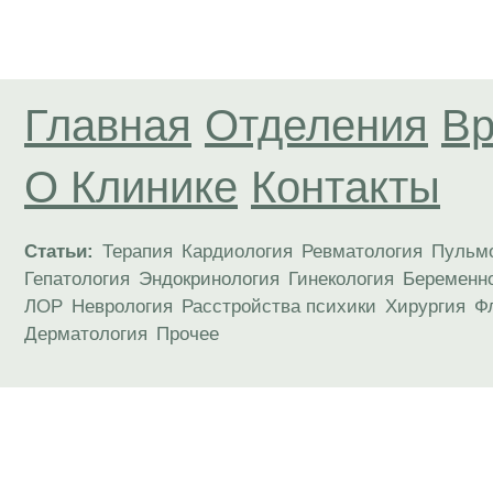
Главная
Отделения
Вр
О Клинике
Контакты
Статьи:
Терапия
Кардиология
Ревматология
Пульм
Гепатология
Эндокринология
Гинекология
Беременн
ЛОР
Неврология
Расстройства психики
Хирургия
Ф
Дерматология
Прочее
Материалы, размещенные на данной странице
публичной офертой. Посетители сайта не дол
рекомендаций. ООО «ТН-Клиника» не несёт о