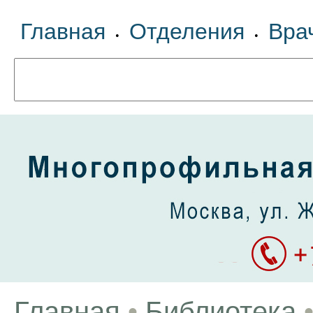
Главная
Отделения
Вра
•
•
Главная
•
Библиотека