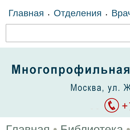
Главная
Отделения
Вра
•
•
Главная
•
Библиотека