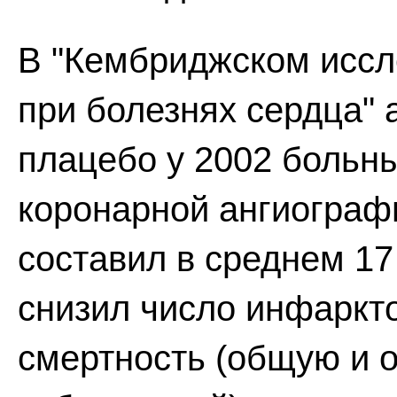
В "Кембриджском иссл
при болезнях сердца" 
плацебо у 2002 больн
коронарной ангиограф
составил в среднем 1
снизил число инфаркто
смертность (общую и о