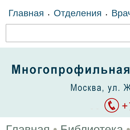
Главная
Отделения
Вра
•
•
Главная
•
Библиотека