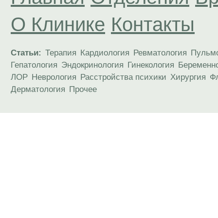
О Клинике
Контакты
Статьи:
Терапия
Кардиология
Ревматология
Пульм
Гепатология
Эндокринология
Гинекология
Беременн
ЛОР
Неврология
Расстройства психики
Хирургия
Ф
Дерматология
Прочее
Материалы, размещенные на данной странице
публичной офертой. Посетители сайта не дол
рекомендаций. ООО «ТН-Клиника» не несёт о
возникшие в результате использования инфо
ЕСТЬ ПРОТИВОПОКАЗАН