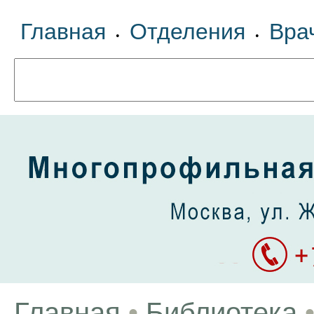
Главная
Отделения
Вра
•
•
Главная
•
Библиотека