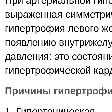
При артериальной гип
выраженная симметрич
гипертрофия левого же
появлению внутрижелу
давления: это состоян
гипертрофической кар
Причины гипертрофи
1. Гипертоническая