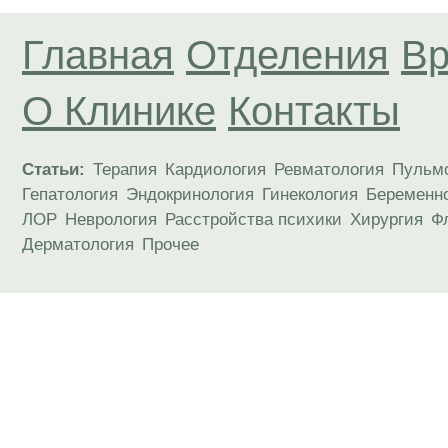
Главная
Отделения
Вр
О Клинике
Контакты
Статьи:
Терапия
Кардиология
Ревматология
Пульм
Гепатология
Эндокринология
Гинекология
Беременн
ЛОР
Неврология
Расстройства психики
Хирургия
Ф
Дерматология
Прочее
Материалы, размещенные на данной странице
публичной офертой. Посетители сайта не дол
рекомендаций. ООО «ТН-Клиника» не несёт о
возникшие в результате использования инфо