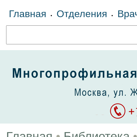
Главная
Отделения
Вра
•
•
Главная
•
Библиотека