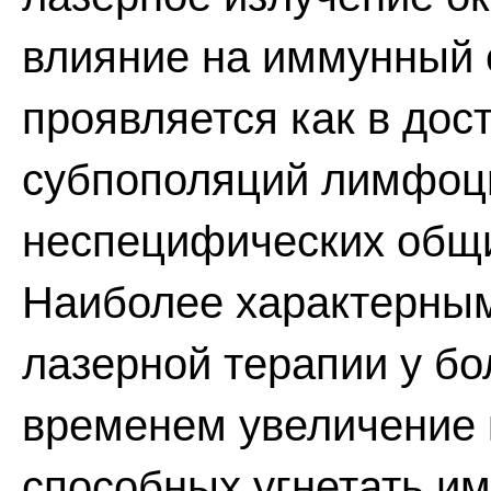
влияние на иммунный с
проявляется как в до
субпополяций лимфоцит
неспецифических общи
Наиболее характерным
лазерной терапии у б
временем увеличение 
способных угнетать и