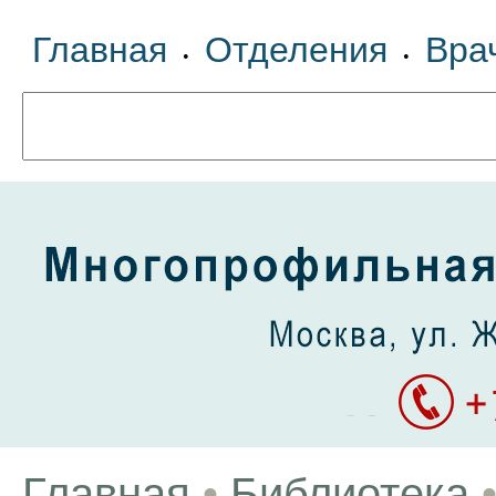
Главная
Отделения
Вра
•
•
Главная
•
Библиотека