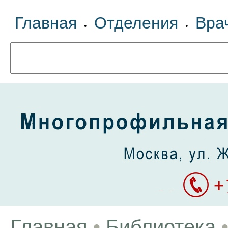
Главная
Отделения
Вра
•
•
Главная
•
Библиотека