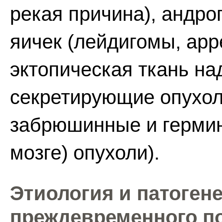
рекая причина), андр
яичек (лейдигомы, ар
эктопическая ткань на
секретирующие опухол
забрюшинные и гермин
мозге) опухоли).
Этиология и патоген
преждевременного п