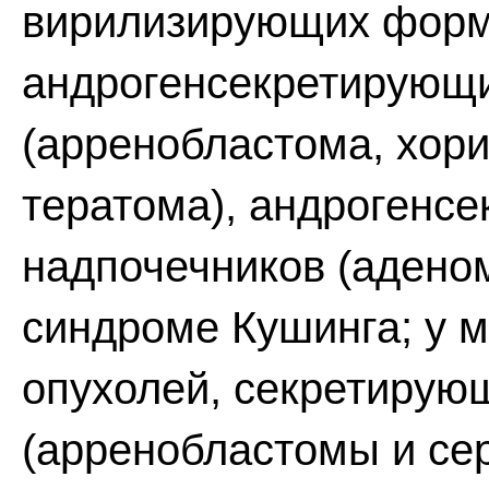
вирилизирующих форм
андрогенсекретирующи
(арренобластома, хор
тератома), андрогенс
надпочечников (аденом
синдроме Кушинга; у м
опухолей, секретирую
(арренобластомы и се