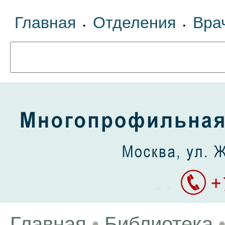
Главная
Отделения
Вра
•
•
Главная
•
Библиотека