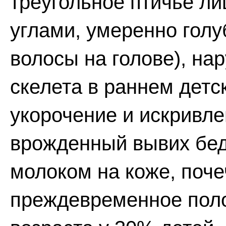
треугольное птичье ли
углами, умеренно голу
волосы на голове), н
скелета в раннем детс
укорочение и искривле
врожденный вывих бед
молоком на коже, поч
преждевременное полов