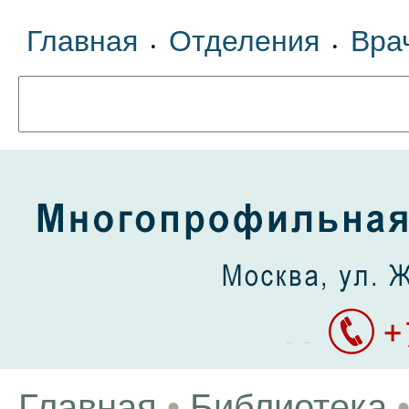
Главная
Отделения
Вра
•
•
Главная
•
Библиотека