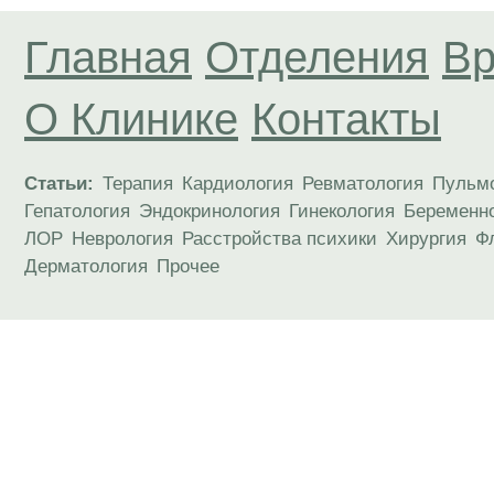
Главная
Отделения
Вр
О Клинике
Контакты
Статьи:
Терапия
Кардиология
Ревматология
Пульм
Гепатология
Эндокринология
Гинекология
Беременн
ЛОР
Неврология
Расстройства психики
Хирургия
Ф
Дерматология
Прочее
Материалы, размещенные на данной странице
публичной офертой. Посетители сайта не дол
рекомендаций. ООО «ТН-Клиника» не несёт о
возникшие в результате использования инфо