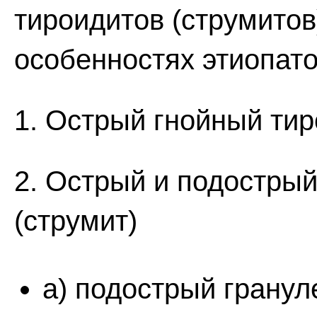
тироидитов (струмитов
особенностях этиопато
1. Острый гнойный тир
2. Острый и подостры
(струмит)
а) подострый грану