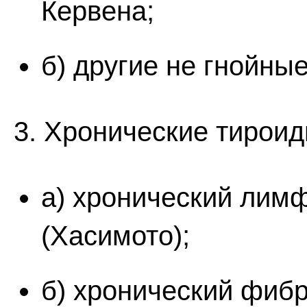
Кервена;
б) другие не гнойны
3. Хронические тироид
а) хронический лим
(Хасимото);
б) хронический фибр