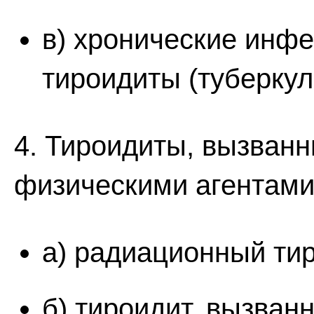
в) хронические инф
тироидиты (туберкул
4. Тироидиты, вызван
физическими агентами
а) радиационный тир
б) тироидит, вызва