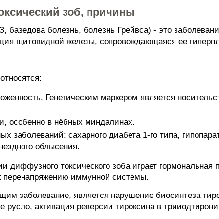
оксический зоб, причины
, базедова болезнь, болезнь Грейвса) - это заболеван
кция щитовидной железы, сопровождающаяся ее гиперп
относятся:
оженность. Генетическим маркером является носительст
и, особенно в нёбных миндалинах.
х заболеваний: сахарного диабета 1-го типа, гипопара
гнездного облысения.
и диффузного токсического зоба играет гормональная п
 к перенапряжению иммунной системы.
им заболевание, является нарушение биосинтеза тиро
е русло, активация реверсии тироксина в трииодтирони