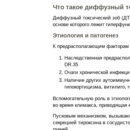
Что такое диффузный т
Диффузный токсический зоб (ДТЗ
основе которого лежит гиперфун
Этиология и патогенез
К предрасполагающим факторам 
Наследственная предраспол
DR.35
Очаги хронической инфекци
Наличие других аутоиммунны
гипокортицизма, витилиго, 
Вспомогательную роль в этиологи
во время климакса, приводящая
Пусковым механизмом, вызывающ
секрецией тироксина в сосудисто
тканей.