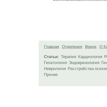
Главная
Отделения
Врачи
О К
Статьи:
Терапия
Кардиология
Р
Гепатология
Эндокринология
Ги
Неврология
Расстройства психи
Прочее
Материалы, размещенные на данной стр
использовать их в качестве медицински
возникшие в результате использования