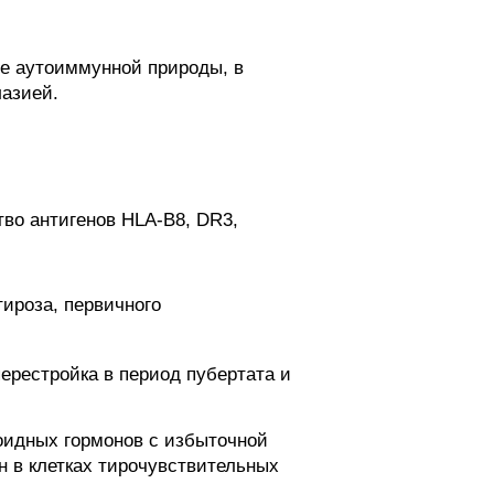
ие аутоиммунной природы, в
лазией.
во антигенов HLA-B8, DR3,
тироза, первичного
ерестройка в период пубертата и
идных гормонов с избыточной
н в клетках тирочувствительных