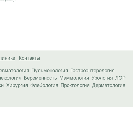
линике
Контакты
евматология
Пульмонология
Гастроэнтерология
некология
Беременность
Маммология
Урология
ЛОР
ки
Хирургия
Флебология
Проктология
Дерматология
анице, носят информационный характер и не являются публичной
х рекомендаций. ООО «ТН-Клиника» не несёт ответственности за в
 информации, размещенной на данной странице.