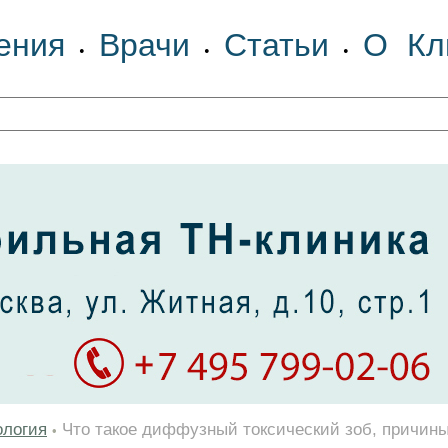
ения
Врачи
Статьи
О Кл
•
•
•
ология
Что такое диффузный токсический зоб, причин
•