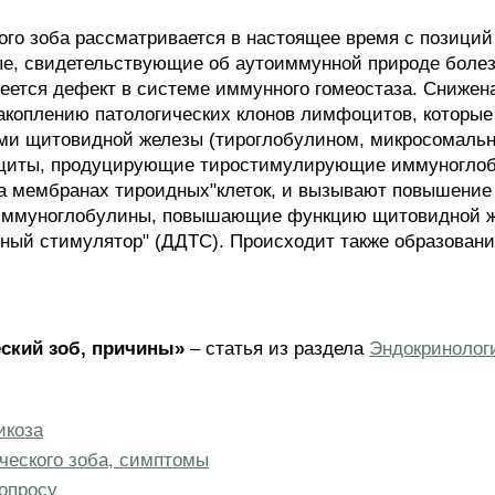
ого зоба рассматривается в настоящее время с позиций
, свидетельствующие об аутоиммунной природе болезн
ется дефект в системе иммунного гомеостаза. Снижена
акоплению патологических клонов лимфоцитов, которы
ми щитовидной железы (тироглобулином, микросомальн
оциты, продуцирующие тиростимулирующие иммуноглоб
а мембранах тироидных"клеток, и вызывают повышение
 Иммуноглобулины, повышающие функцию щитовидной ж
ый стимулятор" (ДДТС). Происходит также образовани
ский зоб, причины»
– статья из раздела
Эндокринолог
икоза
ческого зоба, симптомы
опросу