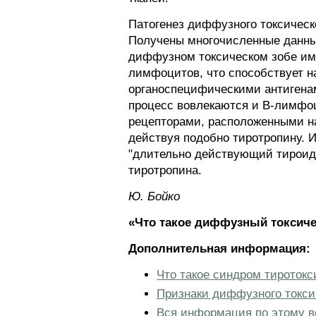
Патогенез диффузного токсическ
Получены многочисленные данные
диффузном токсическом зобе име
лимфоцитов, что способствует н
органоспецифическими антигена
процесс вовлекаются и В-лимф
рецепторами, расположенными н
действуя подобно тиротропину.
"длительно действующий тироидн
тиротропина.
Ю. Бойко
«Что такое диффузный токсиче
Дополнительная информация:
Что такое синдром тиротокс
Признаки диффузного токси
Вся информация по этому в