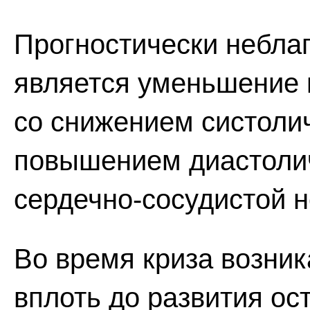
Прогностически небла
является уменьшение 
со снижением систоли
повышением диастолич
сердечно-сосудистой н
Во время криза возник
вплоть до развития ос