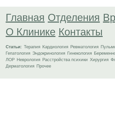
Главная
Отделения
Вр
О Клинике
Контакты
Статьи:
Терапия
Кардиология
Ревматология
Пульм
Гепатология
Эндокринология
Гинекология
Беременн
ЛОР
Неврология
Расстройства психики
Хирургия
Ф
Дерматология
Прочее
Материалы, размещенные на данной странице
публичной офертой. Посетители сайта не дол
рекомендаций. ООО «ТН-Клиника» не несёт о
возникшие в результате использования инфо