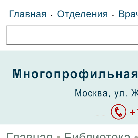
Главная
Отделения
Вра
•
•
Главная
•
Библиотека