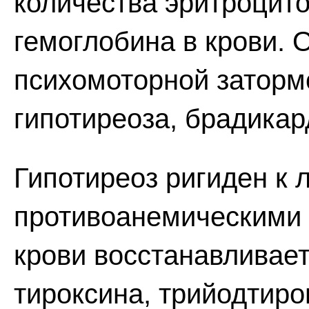
количества эритроцито
гемоглобина в крови. 
психомоторной заторм
гипотиреоза, брадикар
Гипотиреоз ригиден к 
противоанемическими 
крови восстанавливает
тироксина, трийодтиро