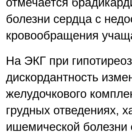
отмечается брадикарди
болезни сердца с нед
кровообращения учаща
На ЭКГ при гипотиреоз
дискордантность изме
желудочкового компле
грудных отведениях, х
ишемической болезни 