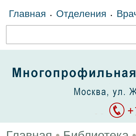
Главная
Отделения
Вра
•
•
Главная
•
Библиотека