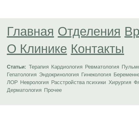
Главная
Отделения
Вр
О Клинике
Контакты
Статьи:
Терапия
Кардиология
Ревматология
Пульм
Гепатология
Эндокринология
Гинекология
Беременн
ЛОР
Неврология
Расстройства психики
Хирургия
Ф
Дерматология
Прочее
Материалы, размещенные на данной странице
публичной офертой. Посетители сайта не дол
рекомендаций. ООО «ТН-Клиника» не несёт о