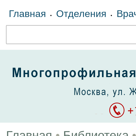
Главная
Отделения
Вра
•
•
Главная
•
Библиотека