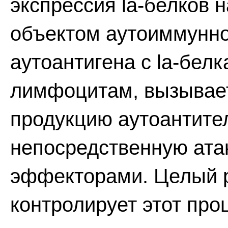
экспрессия la-белков н
объектом аутоиммунно
аутоантигена с la-бел
лимфоцитам, вызывает
продукцию аутоантите
непосредственную ата
эффекторами. Целый р
контролирует этот про