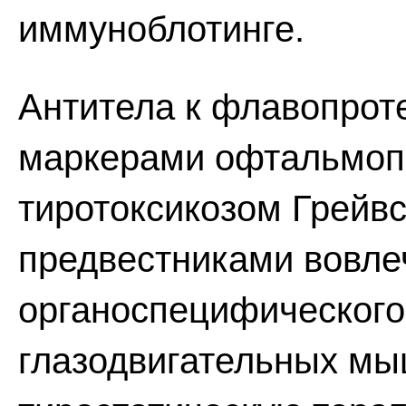
иммуноблотинге.
Антитела к флавопрот
маркерами офтальмопа
тиротоксикозом Грейвс
предвестниками вовле
органоспецифического
глазодвигательных мы