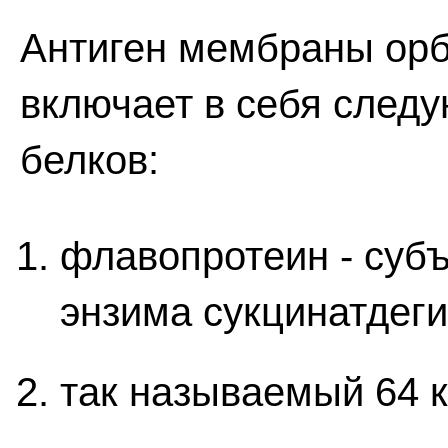
Антиген мембраны ор
включает в себя след
белков:
флавопротеин - суб
энзима сукцинатдег
так называемый 64 к