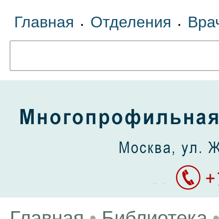
Главная
Отделения
Вра
•
•
Главная
•
Библиотека