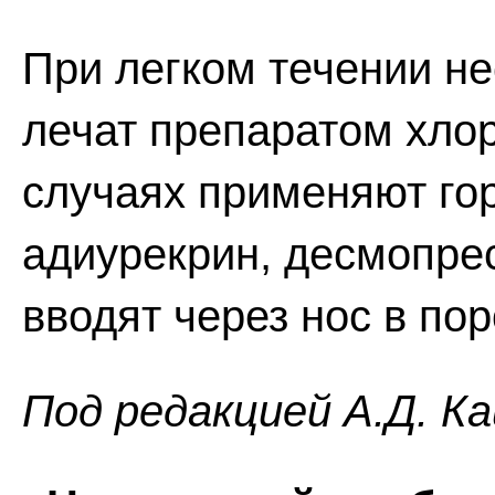
При легком течении не
лечат препаратом хло
случаях применяют го
адиурекрин, десмопрес
вводят через нос в по
Под редакцией А.Д. К