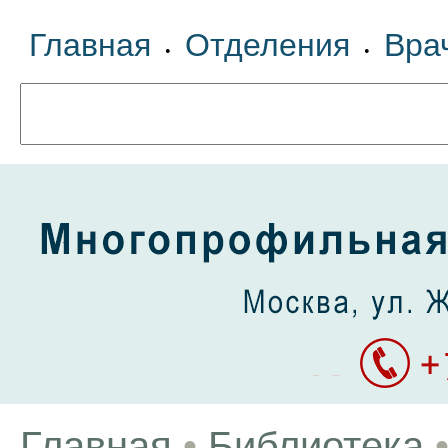
Главная
Отделения
Вра
•
•
Главная
•
Библиотека