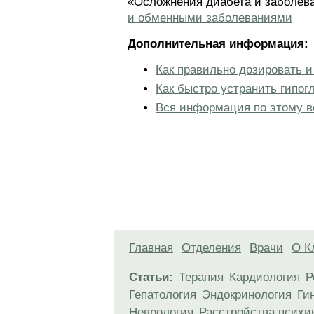
«Осложнения диабета и заболева
и обменными заболеваниями
Дополнительная информация:
Как правильно дозировать и
Как быстро устранить гипо
Вся информация по этому в
Главная
Отделения
Врачи
О К
Статьи:
Терапия
Кардиология
Р
Гепатология
Эндокринология
Ги
Неврология
Расстройства психи