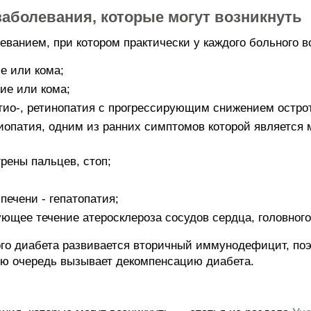
аболевания, которые могут возникнуть
еванием, при котором практически у каждого больного 
е или кома;
ие или кома;
нгио-, ретинопатия с прогрессирующим снижением остро
иопатия, одним из ранних симптомов которой является 
грены пальцев, стоп;
ечени - гепатопатия;
ющее течение атеросклероза сосудов сердца, головного
ого диабета развивается вторичный иммунодефицит, по
вою очередь вызывает декомпенсацию диабета.