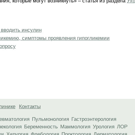
ния, которые могут возникнуть» – статья из раздела
Ух
 вводить инсулин
гликемию, симптомы проявления гипогликемии
опросу
линике
Контакты
евматология
Пульмонология
Гастроэнтерология
некология
Беременность
Маммология
Урология
ЛОР
ки
Хирургия
Флебология
Проктология
Дерматология