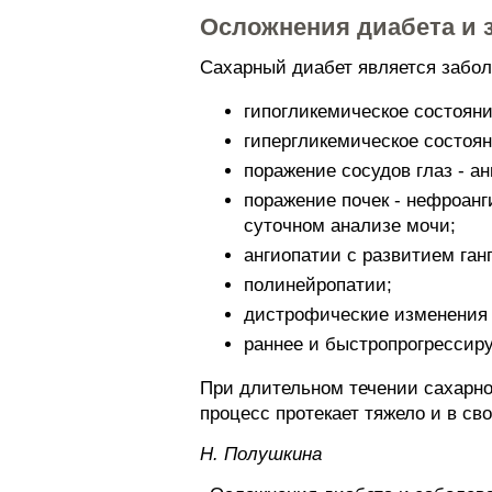
Осложнения диабета и з
Сахарный диабет является забол
гипогликемическое состояни
гипергликемическое состоян
поражение сосудов глаз - а
поражение почек - нефроанг
суточном анализе мочи;
ангиопатии с развитием ган
полинейропатии;
дистрофические изменения п
раннее и быстропрогрессиру
При длительном течении сахарн
процесс протекает тяжело и в с
Н. Полушкина