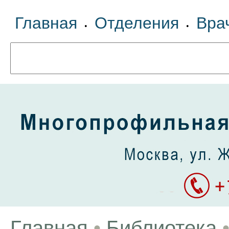
Главная
Отделения
Вра
•
•
Главная
•
Библиотека