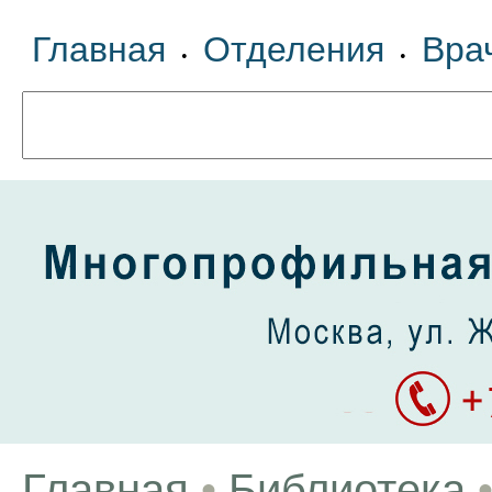
Главная
Отделения
Вра
•
•
Главная
•
Библиотека