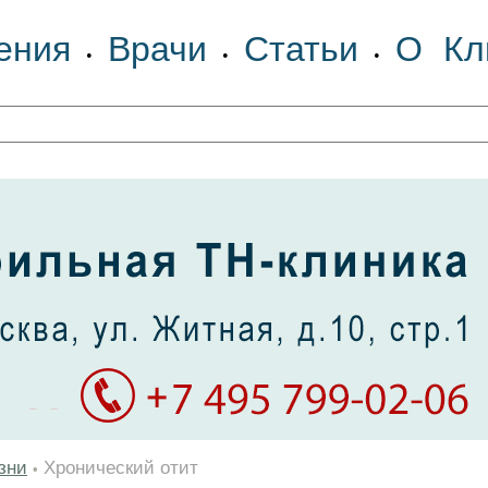
ения
Врачи
Статьи
О Кл
•
•
•
зни
Хронический отит
•