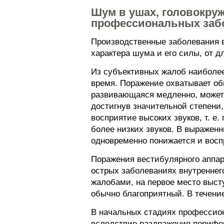
Шум в ушах, головокруж
профессиональных заб
Производственные заболевания в
характера шума и его силы, от 
Из субъективных жалоб наиболее
время. Поражение охватывает об
развивающаяся медленно, может д
достигнув значительной степени
восприятие высоких звуков, т. е
более низких звуков. В выражен
одновременно понижается и восп
Поражения вестибулярного аппар
острых заболеваниях внутреннег
жалобами, на первое место высту
обычно благоприятный. В течени
В начальных стадиях профессио
вследствие раздражения перифер