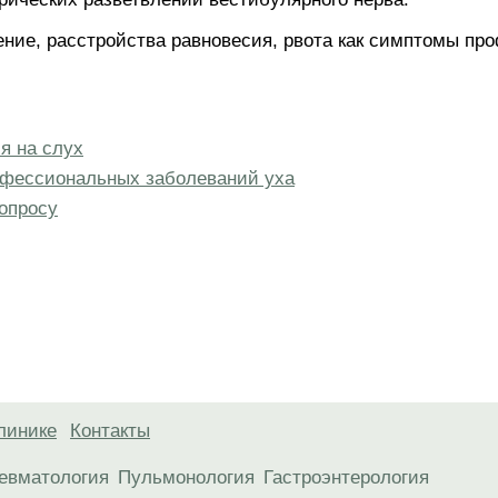
ение, расстройства равновесия, рвота как симптомы п
я на слух
офессиональных заболеваний уха
опросу
линике
Контакты
евматология
Пульмонология
Гастроэнтерология