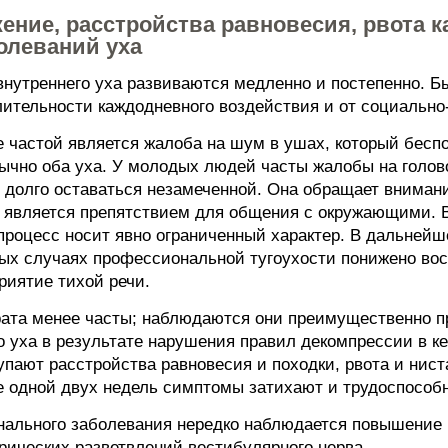
ение, расстройства равновесия, рвота 
олеваний уха
нутреннего уха развиваются медленно и постепенно. Бы
длительности каждодневного воздействия и от социальн
 частой является жалоба на шум в ушах, который беспо
ычно оба уха. У молодых людей часты жалобы на голово
олго оставаться незамеченной. Она обращает внимание 
, является препятствием для общения с окружающими. 
. процесс носит явно ограниченный характер. В дальней
ных случаях профессиональной тугоухости понижено вос
риятие тихой речи.
ата менее часты; наблюдаются они преимущественно п
о уха в результате нарушения правил декомпрессии в к
пают расстройства равновесия и походки, рвота и нист
е одной двух недель симптомы затихают и трудоспособн
нального заболевания нередко наблюдается повышение
ических разветвлений вестибулярного нерва.