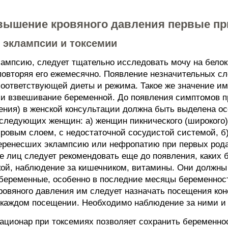
повышение кровяного давления первые п
 эклампсии и токсемии
лампсию, следует тщательно исследовать мочу на белок
повторяя его ежемесячно. Появление незначительных сл
соответствующей диеты и режима. Такое же значение и
 и взвешивание беременной. До появления симптомов пр
ения) в женской консультации должна быть выделена ос
 следующих женщин: а) женщин пикнического (широкого)
овым слоем, с недостаточной сосудистой системой, б)
еренесших эклампсию или нефропатию при первых родах
пе лиц следует рекомендовать еще до появления, каких
кой, наблюдение за кишечником, витамины. Они должн
беременные, особенно в последние месяцы беременност
ровяного давления им следует назначать посещения кон
 каждом посещении. Необходимо наблюдение за ними и 
ационар при токсемиях позволяет сохранить беременно