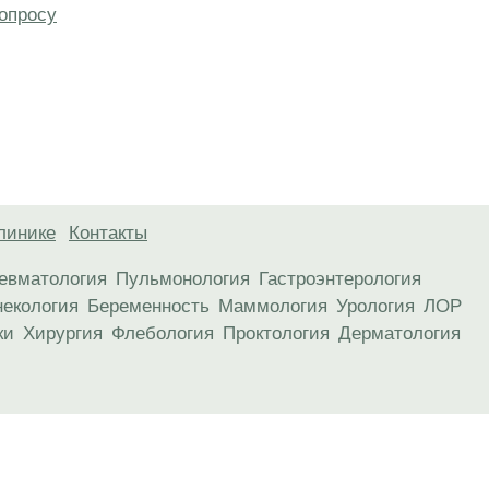
опросу
линике
Контакты
евматология
Пульмонология
Гастроэнтерология
некология
Беременность
Маммология
Урология
ЛОР
ки
Хирургия
Флебология
Проктология
Дерматология
анице, носят информационный характер и не являются публичной
х рекомендаций. ООО «ТН-Клиника» не несёт ответственности за в
 информации, размещенной на данной странице.