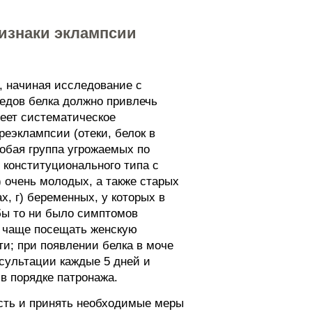
ризнаки эклампсии
, начиная исследование с
едов белка должно привлечь
меет систематическое
еэклампсии (отеки, белок в
обая группа угрожаемых по
 конституционального типа с
 очень молодых, а также старых
, г) беременных, у которых в
 бы то ни было симптомов
ы чаще посещать женскую
и; при появлении белка в моче
сультации каждые 5 дней и
в порядке патронажа.
сть и принять необходимые меры