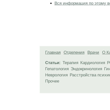
Вся информация по этому в
Главная
Отделения
Врачи
О К
Статьи:
Терапия
Кардиология
Р
Гепатология
Эндокринология
Ги
Неврология
Расстройства психи
Прочее
Материалы, размещенные на данной стр
использовать их в качестве медицински
возникшие в результате использования