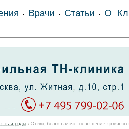
ения
Врачи
Статьи
О Кл
•
•
•
ость и роды
Отеки, белок в моче, повышение кровяног
•