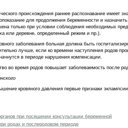
ческого происхождения раннее распознавание имеет зн
опоказание для продолжения беременности и назначит
ена только при условии соблюдения необходимых пред
ха или деревне, определенный режим и пр.).
вного заболевания больная должна быть госпитализиро
ительно лучше, если ко времени наступления родов про
 начнутся в периоде нарушения компенсации.
во во время родов повышает заболеваемость после ро
инского
овышение кровяного давления первые признаки эклампсии
рганов при посещении консультации беременной
ри родах и послеродовом периоде