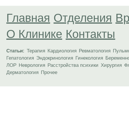
Главная
Отделения
Вр
О Клинике
Контакты
Статьи:
Терапия
Кардиология
Ревматология
Пульм
Гепатология
Эндокринология
Гинекология
Беременн
ЛОР
Неврология
Расстройства психики
Хирургия
Ф
Дерматология
Прочее
Материалы, размещенные на данной странице
публичной офертой. Посетители сайта не дол
рекомендаций. ООО «ТН-Клиника» не несёт о
возникшие в результате использования инфо