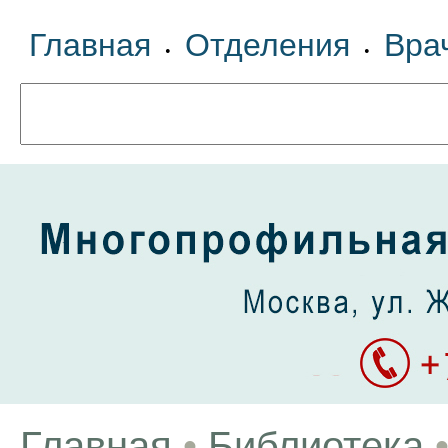
Главная
Отделения
Вра
•
•
Главная
•
Библиотека