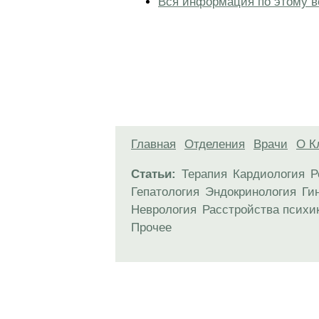
Вся информация по этому в
Главная
Отделения
Врачи
О К
Статьи:
Терапия
Кардиология
Р
Гепатология
Эндокринология
Ги
Неврология
Расстройства психи
Прочее
Материалы, размещенные на данной стр
использовать их в качестве медицински
возникшие в результате использования