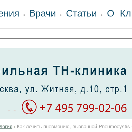
ения
Врачи
Статьи
О Кл
•
•
•
логия
Как лечить пневмонию, вызванной Pneumocystis c
•