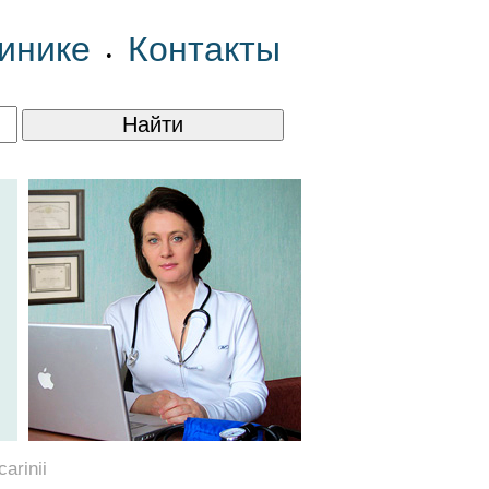
инике
Контакты
•
arinii