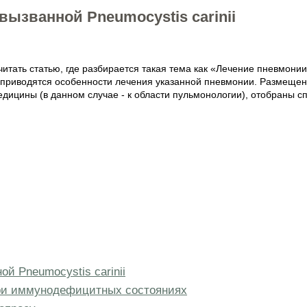
вызванной Pneumocystis carinii
тать статью, где разбирается такая тема как «Лечение пневмонии, 
 приводятся особенности лечения указанной пневмонии. Размеще
медицины (в данном случае - к области пульмонологии), отобраны
й Pneumocystis carinii
ри иммунодефицитных состояниях