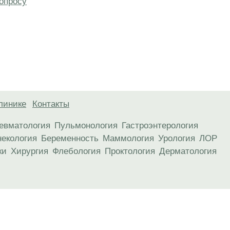
опросу
линике
Контакты
евматология
Пульмонология
Гастроэнтерология
некология
Беременность
Маммология
Урология
ЛОР
ки
Хирургия
Флебология
Проктология
Дерматология
анице, носят информационный характер и не являются публичной
х рекомендаций. ООО «ТН-Клиника» не несёт ответственности за в
 информации, размещенной на данной странице.