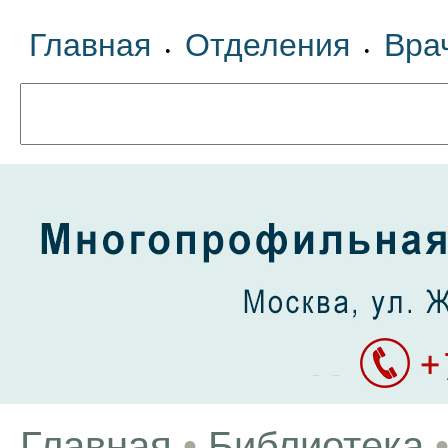
Главная
Отделения
Вра
•
•
Главная
•
Библиотека