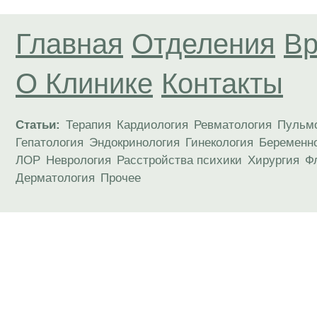
Главная
Отделения
Вр
О Клинике
Контакты
Статьи:
Терапия
Кардиология
Ревматология
Пульм
Гепатология
Эндокринология
Гинекология
Беременн
ЛОР
Неврология
Расстройства психики
Хирургия
Ф
Дерматология
Прочее
Материалы, размещенные на данной странице
публичной офертой. Посетители сайта не дол
рекомендаций. ООО «ТН-Клиника» не несёт о
возникшие в результате использования инфо