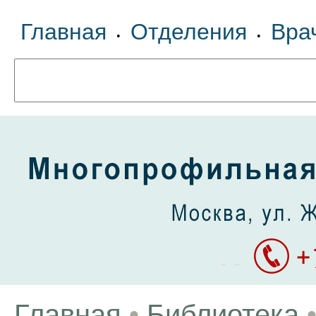
Главная
Отделения
Вра
•
•
Главная
•
Библиотека