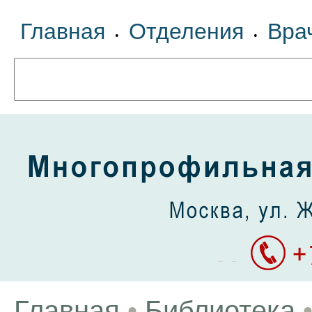
Главная
Отделения
Вра
•
•
Главная
•
Библиотека