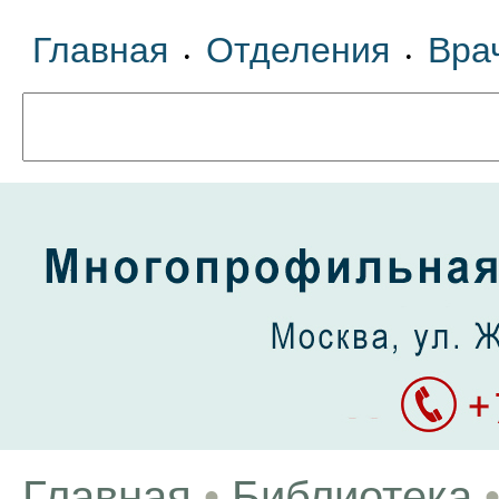
Главная
Отделения
Вра
•
•
Главная
•
Библиотека