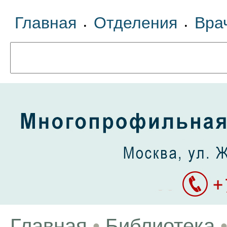
Главная
Отделения
Вра
•
•
Главная
•
Библиотека