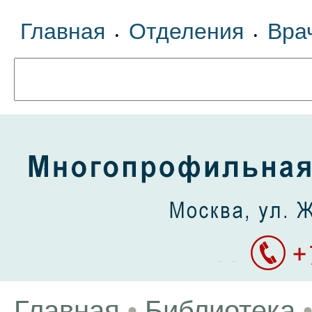
Главная
Отделения
Вра
•
•
Главная
•
Библиотека