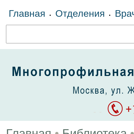
Главная
Отделения
Вра
•
•
Главная
•
Библиотека