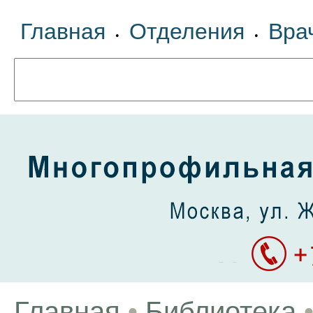
Главная
Отделения
Вра
•
•
Главная
•
Библиотека