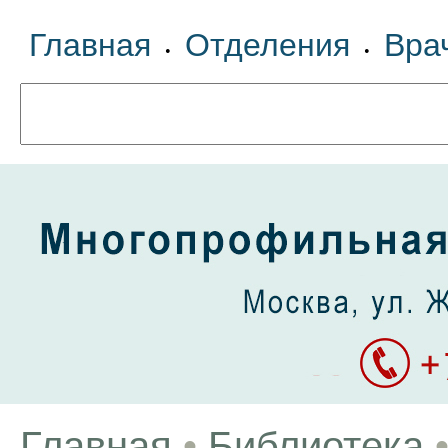
Главная
Отделения
Вра
•
•
Главная
•
Библиотека