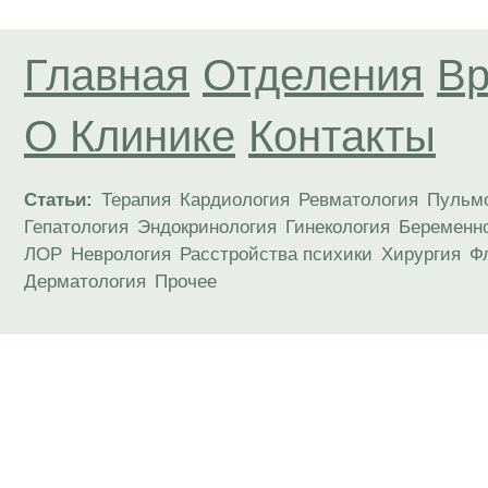
Главная
Отделения
Вр
О Клинике
Контакты
Статьи:
Терапия
Кардиология
Ревматология
Пульм
Гепатология
Эндокринология
Гинекология
Беременн
ЛОР
Неврология
Расстройства психики
Хирургия
Ф
Дерматология
Прочее
Материалы, размещенные на данной странице
публичной офертой. Посетители сайта не дол
рекомендаций. ООО «ТН-Клиника» не несёт о
возникшие в результате использования инфо