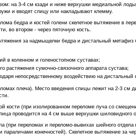
ом: на 3-4 см кзади и ниже верхушки медиальной лоды
аружи и вводят спицу или накладывают клемму.
лома бедра и костей голени скелетное вытяжение в пер
и, во втором - через пяточную кость.
вытяжения за надмыщелки бедра и дистальный метафиз
й в коленном и голеностопном суставах;
о растяжения сумочно-связочного аппарата сустава;
годаря непосредственному воздействию на дистальный 
реломах плеча). Место введения спицы лежит на 2-3 см 
сти.
ой кости (при изолированном переломе луча со смещен
спица проводится на 4 см выше верхушки шиловидного о
па (при переломах и переломо-вывихах шейного отдела 
и параличами конечностей). Скелетное вытяжение за ч