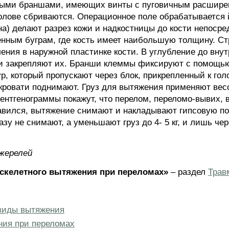
ыми браншами, имеющих винты с пуговичным расширен
олове сбриваются. Операционное поле обрабатывается 
ина) делают разрез кожи и надкостницы до кости непоср
енным буграм, где кость имеет наибольшую толщину. С
ния в наружной пластинке кости. В углубление до внут
и закрепляют их. Бранши клеммы фиксируют с помощью 
, который пропускают через блок, прикрепленный к голо
кровати поднимают. Груз для вытяжения применяют весо
рентгенограммы покажут, что перелом, переломо-вывих,
авился, вытяжение снимают и накладывают гипсовую по
зу не снимают, а уменьшают груз до 4- 5 кг, и лишь че
Джерелей
скелетного вытяжения при переломах»
– раздел
Трав
виды вытяжения
ния при переломах