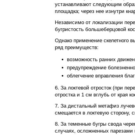
устанавливают следующим образ
площадка; через нее изнутри кн
Независимо от локализации пере
бугристость большеберцовой кост
Однако применение скелетного 
ряд преимуществ:
возможность ранних движени
предупреждение болезненног
облегчение вправления бла
6. За локтевой отросток (при пе
отростка и 1 см вглубь от края ко
7. За дистальный метафиз лучев
смещается в локтевую сторону, 
8. За теменные бугры свода чере
случаях, осложненных парезами 