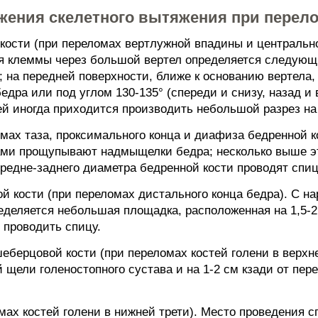
жения скелетного вытяжения при перел
 кости (при переломах вертлужной впадины и центральн
я клеммы через большой вертел определяется следующи
 на передней поверхности, ближе к основанию вертела, 
едра или под углом 130-135° (спереди и снизу, назад и 
ей иногда приходится производить небольшой разрез на
мах таза, проксимального конца и диафиза бедренной ко
ми прощупывают надмыщелки бедра; несколько выше это
ередне-заднего диаметра бедренной кости проводят спи
й кости (при переломах дистального конца бедра). С н
еделяется небольшая площадка, расположенная на 1,5-2
т проводить спицу.
еберцовой кости (при переломах костей голени в верхне
 щели голеностопного сустава и на 1-2 см кзади от пер
омах костей голени в нижней трети). Место проведения 