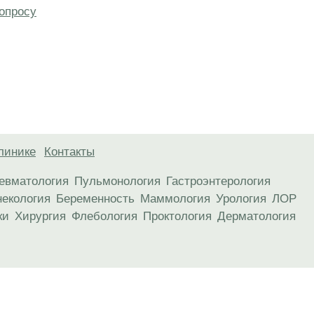
опросу
линике
Контакты
евматология
Пульмонология
Гастроэнтерология
некология
Беременность
Маммология
Урология
ЛОР
ки
Хирургия
Флебология
Проктология
Дерматология
анице, носят информационный характер и не являются публичной
х рекомендаций. ООО «ТН-Клиника» не несёт ответственности за в
 информации, размещенной на данной странице.