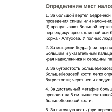
Определение мест нало
1. За большой вертел бедренной
проведения спицы или наложени
II) прощупывают большой вертел;
перпендикулярно к длинной оси б
Коржа - Алтухова. У полных люд
2. За мыщелки бедра (при перело
Большим и указательным пальца
края надколенника и середины п
3. За бугристость большеберцово
большеберцовой кости легко опр
бугристости; через нее и следуе
4. За дистальный метафиз больш
проводят на 5 см выше суставной
большеберцовой кости.
5. За пяточную кость (при перел