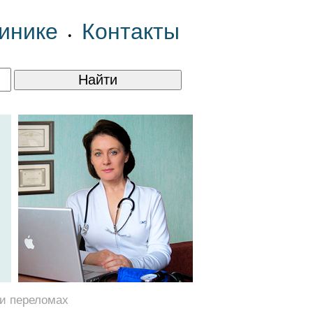
инике
Контакты
•
ри переломах