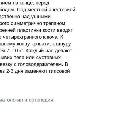
ием на конце, перед
йодом. Под местной анестезией
едственно над ушными
трого симметрично трепаном
ренней пластинки кости вводят
четырехгранного ключа. К
вному концу кровати; к шнуру
м 7- 10 кг. Каждый час делают
 вывих тела или суставных
вязку с головодержателем. В
рез 2-3 дня заменяют гипсовой
матология и ортопедия