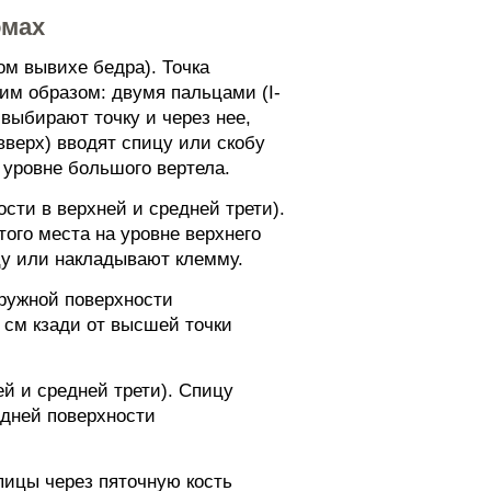
омах
ом вывихе бедра). Точка
м образом: двумя пальцами (I-
выбирают точку и через нее,
вверх) вводят спицу или скобу
 уровне большого вертела.
сти в верхней и средней трети).
го места на уровне верхнего
цу или накладывают клемму.
аружной поверхности
 см кзади от высшей точки
й и средней трети). Спицу
едней поверхности
спицы через пяточную кость