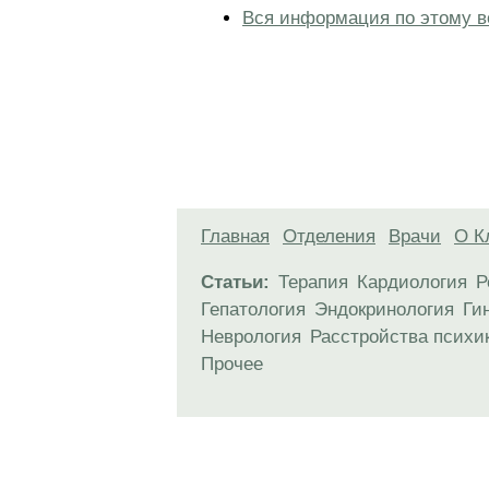
Вся информация по этому в
Главная
Отделения
Врачи
О К
Статьи:
Терапия
Кардиология
Р
Гепатология
Эндокринология
Ги
Неврология
Расстройства психи
Прочее
Материалы, размещенные на данной стр
использовать их в качестве медицински
возникшие в результате использования