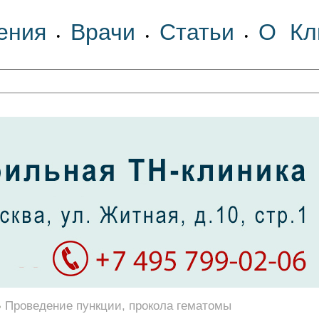
ения
Врачи
Статьи
О Кл
•
•
•
Проведение пункции, прокола гематомы
•