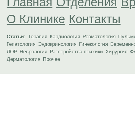
Главная
Отделения
Вр
О Клинике
Контакты
Статьи:
Терапия
Кардиология
Ревматология
Пульм
Гепатология
Эндокринология
Гинекология
Беременн
ЛОР
Неврология
Расстройства психики
Хирургия
Ф
Дерматология
Прочее
Материалы, размещенные на данной странице
публичной офертой. Посетители сайта не дол
рекомендаций. ООО «ТН-Клиника» не несёт о
возникшие в результате использования инфо
ЕСТЬ ПРОТИВОПОКАЗАН