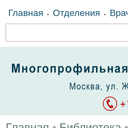
Главная
Отделения
Вра
•
•
Главная
•
Библиотека