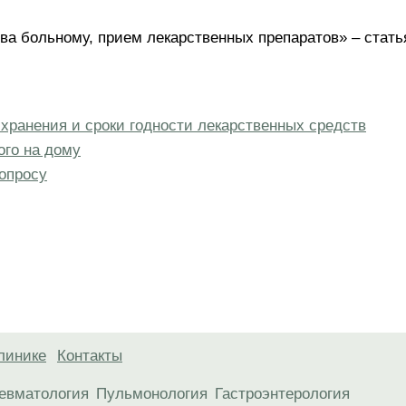
тва больному, прием лекарственных препаратов» – стать
хранения и сроки годности лекарственных средств
ого на дому
опросу
линике
Контакты
евматология
Пульмонология
Гастроэнтерология