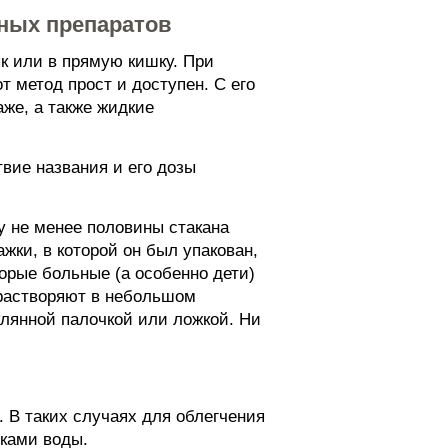
нных препаратов
ык или в прямую кишку. При
т метод прост и доступен. С его
аже, а также жидкие
твие названия и его дозы
у не менее половины стакана
жки, в которой он был упакован,
торые больные (а особенно дети)
 растворяют в небольшом
клянной палочкой или ложкой. Ни
. В таких случаях для облегчения
тками воды.