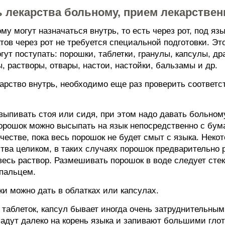
ь лекарства больному, прием лекарстве
у могут назначаться внутрь, то есть через рот, под яз
ов через рот не требуется специальной подготовки. Это
ут поступать: порошки, таблетки, гранулы, капсулы, др
 растворы, отвары, настои, настойки, бальзамы и др.
арство внутрь, необходимо еще раз проверить соответс
выпивать стоя или сидя, при этом надо давать больном
орошок можно высыпать на язык непосредственно с бума
ичестве, пока весь порошок не будет смыт с языка. Неко
ства целиком, в таких случаях порошок предварительно
весь раствор. Размешивать порошок в воде следует сте
 пальцем.
и можно дать в облатках или капсулах.
таблеток, капсул бывает иногда очень затруднительным
ладут далеко на корень языка и запивают большими гло