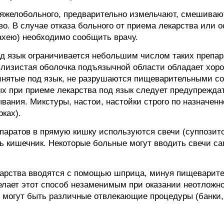
тяжелобольного, предварительно измельчают, смешиваю
во. В случае отказа больного от приема лекарства или 
ахею) необходимо сообщить врачу.
д язык ограничивается небольшим числом таких препар
). Слизистая оболочка подъязычной области обладает х
инятые под язык, не разрушаются пищеварительными со
х при приеме лекарства под язык следует предупреждат
вания. Микстуры, настои, настойки строго по назначен
ках).
паратов в прямую кишку используются свечи (суппозит
 кишечник. Некоторые больные могут вводить свечи с
арства вводятся с помощью шприца, минуя пищеварите
делает этот способ незаменимым при оказании неотлож
могут быть различные отвлекающие процедуры (банки, 