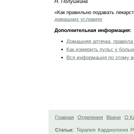
Н. Полушкина
«Как правильно подавать лекарс
домашних условиях
Дополнительная информация:
Домашняя аптечка, правила 
Как измерить пульс у больн
Вся информация по этому в
Главная
Отделения
Врачи
О К
Статьи:
Терапия
Кардиология
Р