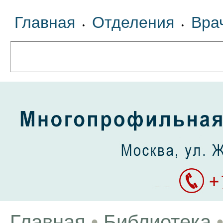
Главная
Отделения
Вра
•
•
Главная
•
Библиотека