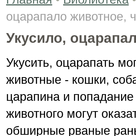
оцарапало животное, ч
Укусило, оцарапал
Укусить, оцарапать м
животные - кошки, соб
царапина и попадание
животного могут оказа
обширные рваные раны