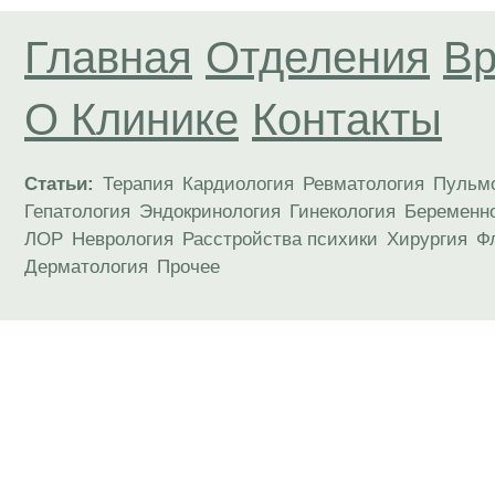
Главная
Отделения
Вр
О Клинике
Контакты
Статьи:
Терапия
Кардиология
Ревматология
Пульм
Гепатология
Эндокринология
Гинекология
Беременн
ЛОР
Неврология
Расстройства психики
Хирургия
Ф
Дерматология
Прочее
Материалы, размещенные на данной странице
публичной офертой. Посетители сайта не дол
рекомендаций. ООО «ТН-Клиника» не несёт о
возникшие в результате использования инфо