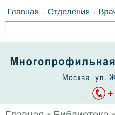
Главная
Отделения
Вра
•
•
Главная
•
Библиотека