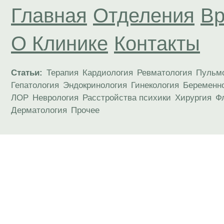
Главная
Отделения
Вр
О Клинике
Контакты
Статьи:
Терапия
Кардиология
Ревматология
Пульм
Гепатология
Эндокринология
Гинекология
Беременн
ЛОР
Неврология
Расстройства психики
Хирургия
Ф
Дерматология
Прочее
Материалы, размещенные на данной странице
публичной офертой. Посетители сайта не дол
рекомендаций. ООО «ТН-Клиника» не несёт о
возникшие в результате использования инфо
ЕСТЬ ПРОТИВОПОКАЗАН