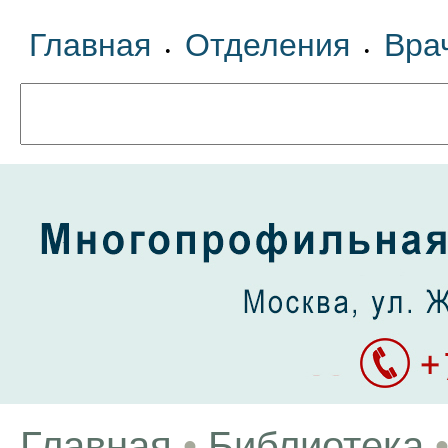
Главная
Отделения
Вра
•
•
Главная
•
Библиотека