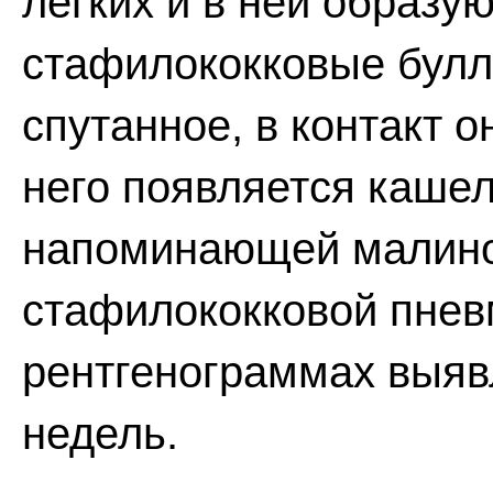
легких и в ней образую
стафилококковые булл
спутанное, в контакт о
него появляется каше
напоминающей малино
стафилококковой пнев
рентгенограммах выяв
недель.