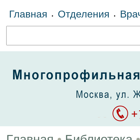
Главная
Отделения
Вра
•
•
Главная
•
Библиотека