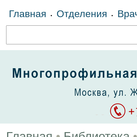
Главная
Отделения
Вра
•
•
Главная
•
Библиотека