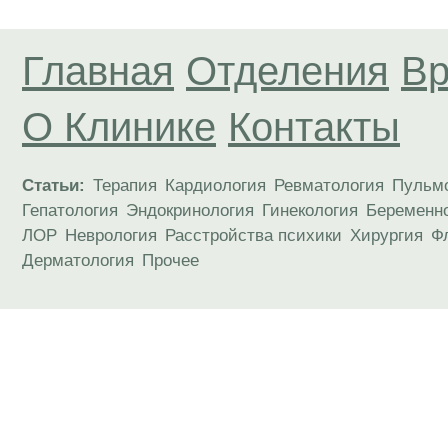
Главная
Отделения
Вр
О Клинике
Контакты
Статьи:
Терапия
Кардиология
Ревматология
Пульм
Гепатология
Эндокринология
Гинекология
Беременн
ЛОР
Неврология
Расстройства психики
Хирургия
Ф
Дерматология
Прочее
Материалы, размещенные на данной странице
публичной офертой. Посетители сайта не дол
рекомендаций. ООО «ТН-Клиника» не несёт о
возникшие в результате использования инфо