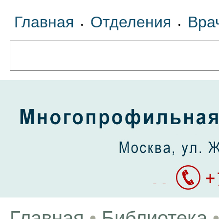
Главная
Отделения
Вра
•
•
Главная
•
Библиотека