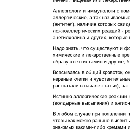
печени, пищевая или лекарствен
Аллергологи и иммунологи с пом
аллергические, а так называемы
(антител), наличие которых сви
ложноаллергических реакций - ре
ацетилхолина и других, которые
Надо знать, что существуют и ф
химические и лекарственные пре
образуются гистамин и другие, 
Всасываясь в общий кровоток, о
нервные клетки и чувствительны
рассказали в начале статьи), за
Истинно аллергические реакции 
(волдырные высыпания) и ангио
В любом случае при появлении п
чтобы как можно раньше выявить
знакомых какими-либо кремами и