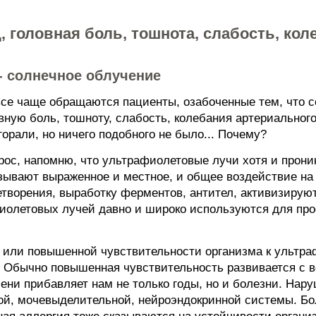
 головная боль, тошнота, слабость, кол
- солнечное облучение
все чаще обращаются пациенты, озабоченные тем, что с
вную боль, тошноту, слабость, колебания артериального
орали, но ничего подобного не было... Почему?
прос, напомню, что ультрафиолетовые лучи хотя и прон
азывают выраженное и местное, и общее воздействие на
творения, выработку ферментов, антител, активизиру
иолетовых лучей давно и широко используются для про
 или повышенной чувствительности организма к ультр
 Обычно повышенная чувствительность развивается с в
мени прибавляет нам не только годы, но и болезни. Нар
ой, мочевыделительной, нейроэндокринной системы. Бо