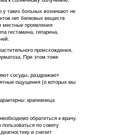
зма к солнечному облучению.
 у таких больных возникают не
нтов нет белковых веществ
 и местные проявления
па гистамина, гепарина,
чей.
растительного происхождения,
ерматоза. При этом тоже
ряют сосуды, раздражают
риятные ощущения (о которых мы
арактерны: крапивница
необходимо обратиться к врачу,
 пользоваться по совету
диагностику и снизит