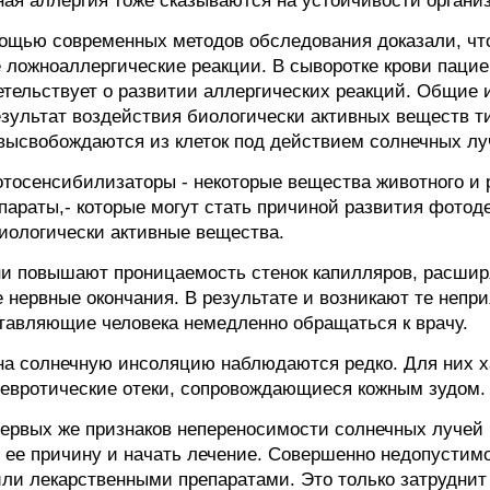
ная аллергия тоже сказываются на устойчивости органи
ощью современных методов обследования доказали, что
е ложноаллергические реакции. В сыворотке крови пацие
детельствует о развитии аллергических реакций. Общие
зультат воздействия биологически активных веществ ти
 высвобождаются из клеток под действием солнечных лу
отосенсибилизаторы - некоторые вещества животного и 
параты,- которые могут стать причиной развития фотод
биологически активные вещества.
ни повышают проницаемость стенок капилляров, расши
е нервные окончания. В результате и возникают те неп
ставляющие человека немедленно обращаться к врачу.
на солнечную инсоляцию наблюдаются редко. Для них х
невротические отеки, сопровождающиеся кожным зудом.
ервых же признаков непереносимости солнечных лучей 
 ее причину и начать лечение. Совершенно недопустимо
ли лекарственными препаратами. Это только затруднит 