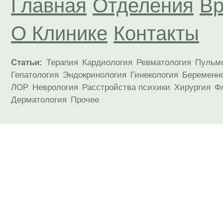
Главная
Отделения
Вр
О Клинике
Контакты
Статьи:
Терапия
Кардиология
Ревматология
Пульм
Гепатология
Эндокринология
Гинекология
Беременн
ЛОР
Неврология
Расстройства психики
Хирургия
Ф
Дерматология
Прочее
Материалы, размещенные на данной странице
публичной офертой. Посетители сайта не дол
рекомендаций. ООО «ТН-Клиника» не несёт о
возникшие в результате использования инфо
ЕСТЬ ПРОТИВОПОКАЗАН