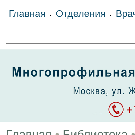
Главная
Отделения
Вра
•
•
Главная
•
Библиотека