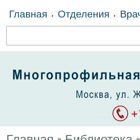
Главная
Отделения
Вра
•
•
Главная
•
Библиотека