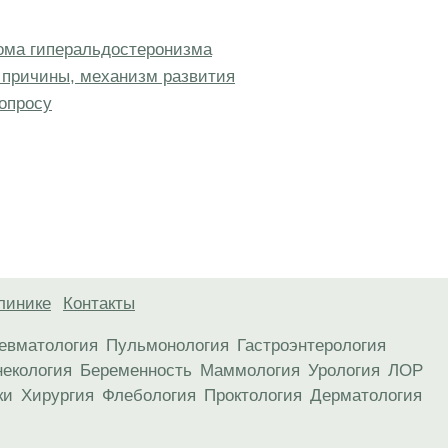
рома гиперальдостеронизма
 причины, механизм развития
опросу
линике
Контакты
евматология
Пульмонология
Гастроэнтерология
некология
Беременность
Маммология
Урология
ЛОР
ки
Хирургия
Флебология
Проктология
Дерматология