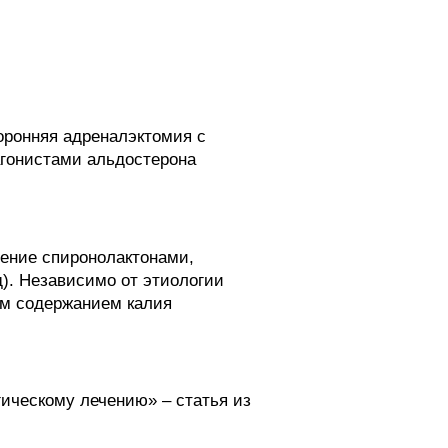
оронняя адреналэктомия с
агонистами альдостерона
ение спиронолактонами,
). Независимо от этиологии
ым содержанием калия
ическому лечению» – статья из