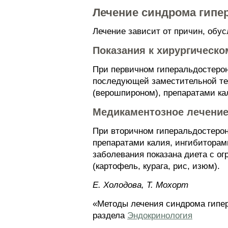
Лечение синдрома гипе
Лечение зависит от причин, обу
Показания к хирургическ
При первичном гиперальдостерон
последующей заместительной тер
(верошпироном), препаратами ка
Медикаментозное лечени
При вторичном гиперальдостеро
препаратами калия, ингибиторам
заболевания показана диета с о
(картофель, курага, рис, изюм).
Е. Холодова, Т. Мохорт
«Методы лечения синдрома гипер
раздела
Эндокринология