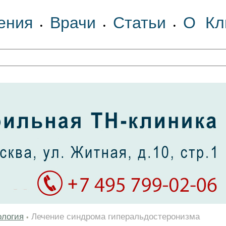
ения
Врачи
Статьи
О Кл
•
•
•
ология
Лечение синдрома гиперальдостеронизма
•