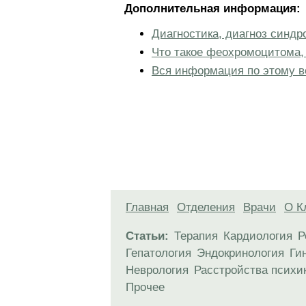
Дополнительная информация:
Диагностика, диагноз синд
Что такое феохромоцитома,
Вся информация по этому в
Главная
Отделения
Врачи
О К
Статьи:
Терапия
Кардиология
Р
Гепатология
Эндокринология
Ги
Неврология
Расстройства психи
Прочее