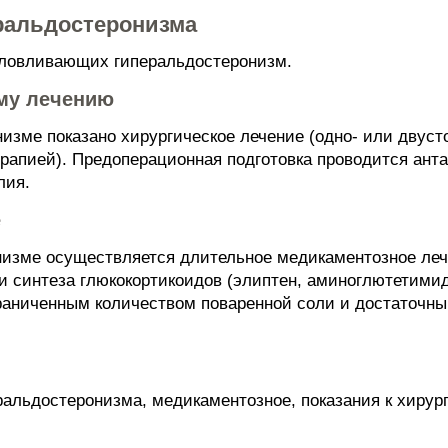
ральдостеронизма
словливающих гиперальдостеронизм.
ому лечению
изме показано хирургическое лечение (одно- или двуст
апией). Предоперационная подготовка проводится ант
лия.
е
низме осуществляется длительное медикаментозное леч
и синтеза глюкокортикоидов (элиптен, аминоглютетимид
граниченным количеством поваренной соли и достаточн
альдостеронизма, медикаментозное, показания к хирург