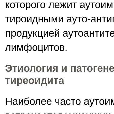
которого лежит аутои
тироидными ауто-анти
продукцией аутоантите
лимфоцитов.
Этиология и патоген
тиреоидита
Наиболее часто аутои