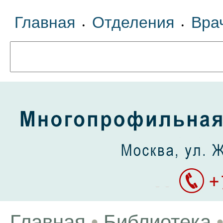
Главная
Отделения
Вра
•
•
Главная
•
Библиотека