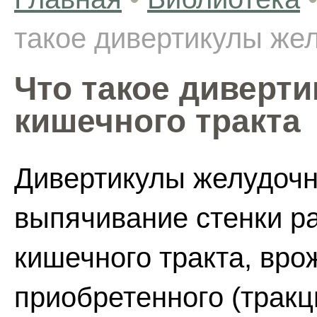
такое дивертикулы же
Что такое диверт
кишечного тракта
Дивертикулы желудочно
выпячивание стенки р
кишечного тракта, вро
приобретенного (трак