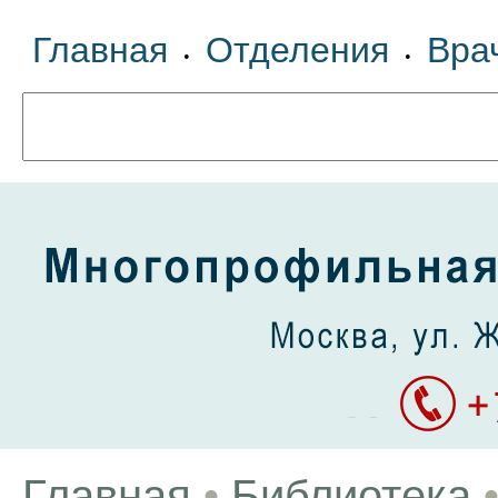
Главная
Отделения
Вра
•
•
Главная
•
Библиотека