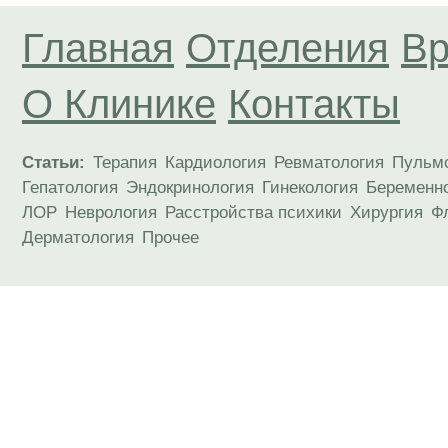
Главная
Отделения
Вр
О Клинике
Контакты
Статьи:
Терапия
Кардиология
Ревматология
Пульм
Гепатология
Эндокринология
Гинекология
Беременн
ЛОР
Неврология
Расстройства психики
Хирургия
Ф
Дерматология
Прочее
Материалы, размещенные на данной странице
публичной офертой. Посетители сайта не дол
рекомендаций. ООО «ТН-Клиника» не несёт о
возникшие в результате использования инфо