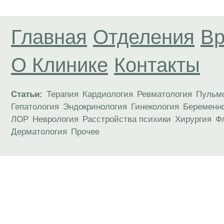
Главная
Отделения
Вр
О Клинике
Контакты
Статьи:
Терапия
Кардиология
Ревматология
Пульм
Гепатология
Эндокринология
Гинекология
Беременн
ЛОР
Неврология
Расстройства психики
Хирургия
Ф
Дерматология
Прочее
Материалы, размещенные на данной странице
публичной офертой. Посетители сайта не дол
рекомендаций. ООО «ТН-Клиника» не несёт о
возникшие в результате использования инфо