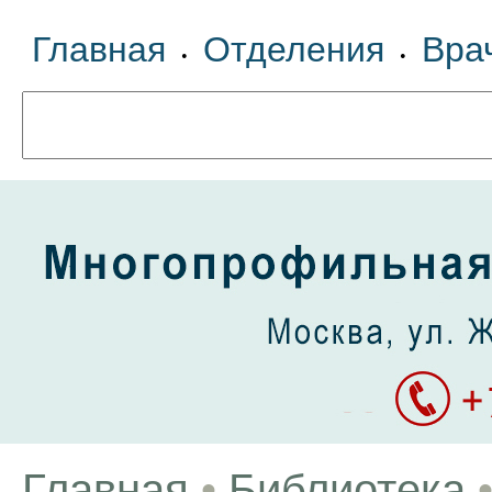
Главная
Отделения
Вра
•
•
Главная
•
Библиотека