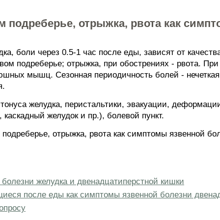
м подреберье, отрыжка, рвота как симп
ка, боли через 0.5-1 час после еды, зависят от качеств
вом подреберье; отрыжка, при обострениях - рвота. Пр
юшных мышц. Сезонная периодичность болей - нечеткая
я.
 тонуса желудка, перистальтики, эвакуации, деформаци
 каскадный желудок и пр.), болевой пункт.
 подреберье, отрыжка, рвота как симптомы язвенной бол
 болезни желудка и двенадцатиперстной кишки
щиеся после еды как симптомы язвенной болезни двена
опросу