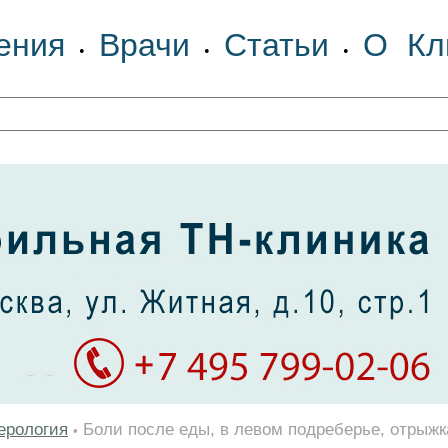
ения
Врачи
Статьи
О Кл
•
•
•
ерология
Боли после еды, в левом подреберье, отрыжк
•