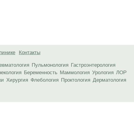
линике
Контакты
евматология
Пульмонология
Гастроэнтерология
некология
Беременность
Маммология
Урология
ЛОР
ки
Хирургия
Флебология
Проктология
Дерматология
анице, носят информационный характер и не являются публичной
х рекомендаций. ООО «ТН-Клиника» не несёт ответственности за в
 информации, размещенной на данной странице.
ПОКАЗАНИЯ, ПОСОВЕТУЙ