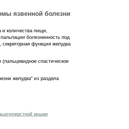
томы язвенной болезни
а и количества пищи,
и пальпации болезненность под
, секреторная функция желудка
и (пальцевидное спастическое
езни желудка" из раздела
дцатиперстной кишки