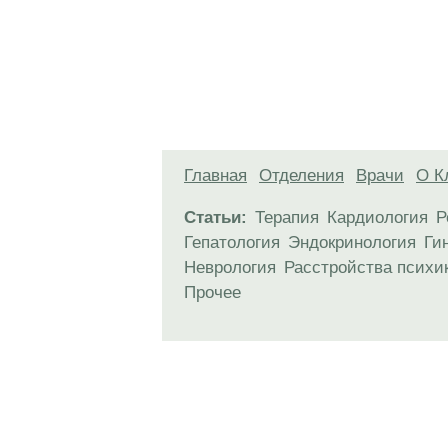
Главная
Отделения
Врачи
О К
Статьи:
Терапия
Кардиология
Р
Гепатология
Эндокринология
Ги
Неврология
Расстройства психи
Прочее
Материалы, размещенные на данной стр
использовать их в качестве медицински
возникшие в результате использования
ЕСТЬ ПРОТИВО